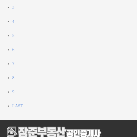
3
4
5
6
7
8
9
LAST