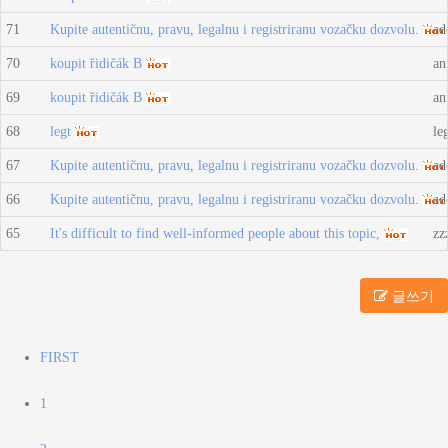
71
Kupite autentičnu, pravu, legalnu i registriranu vozačku dozvolu.
ad
70
koupit řidičák B
an
69
koupit řidičák B
an
68
legt
le
67
Kupite autentičnu, pravu, legalnu i registriranu vozačku dozvolu.
ad
66
Kupite autentičnu, pravu, legalnu i registriranu vozačku dozvolu.
ad
65
It's difficult to find well-informed people about this topic,
zz
글쓰기
FIRST
1