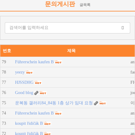
문의게시판
글목록
번호
제목
79
Führerschein kaufen B
an
78
yeezy
fa
77
HJSSDHG
F
76
Good blog
jo
75
운복동 갤러리84_84동 1층 상가 임대 요청
이
74
Führerschein kaufen B
an
73
koupit řidičák B
an
72
koupit řidičák B
an