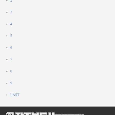
2
3
4
5
6
7
8
9
LAST