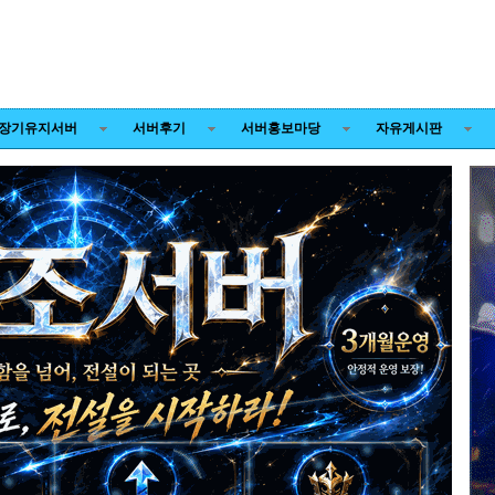
장기유지서버
서버후기
서버홍보마당
자유게시판