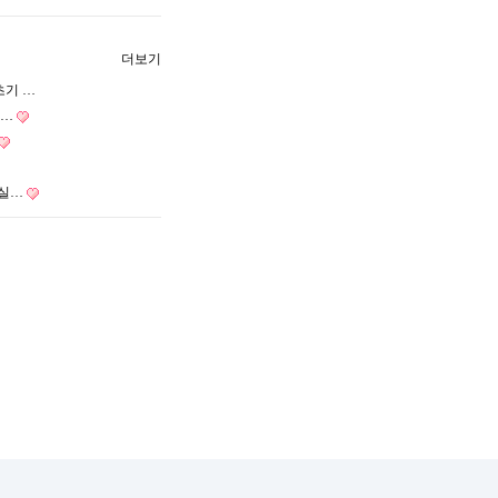
더보기
초기 …
봅…
 실…